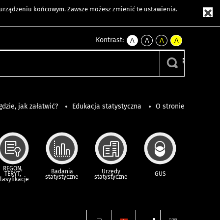
m urządzeniu końcowym. Zawsze możesz zmienić te ustawienia.
Kontrast:
A
A
A
A
kontrast
kontrast
kontrast
kontrast
domyślny
biały
żółty
czarny
tekst
tekst
tekst
na
na
na
czarnym
czarnym
żółtym
gdzie, jak załatwić?
Edukacja statystyczna
O stronie
REGON,
Badania
Urzędy
TERYT,
GUS
statystyczne
statystyczne
lasyfikacje