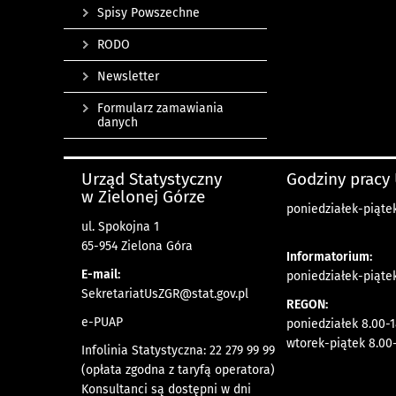
Spisy Powszechne
RODO
Newsletter
Formularz zamawiania
danych
Urząd Statystyczny
Godziny pracy
w Zielonej Górze
poniedziałek-piątek
ul. Spokojna 1
65-954 Zielona Góra
Informatorium:
E-mail:
poniedziałek-piąte
SekretariatUsZGR@stat.gov.pl
REGON:
e-PUAP
poniedziałek 8.00-1
wtorek-piątek 8.00-
Infolinia Statystyczna: 22 279 99 99
(opłata zgodna z taryfą operatora)
Konsultanci są dostępni w dni