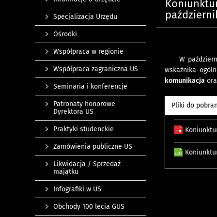
Koniunktu
październi
Specjalizacja Urzędu
Ośrodki
Współpraca w regionie
W październ
Współpraca zagraniczna US
wskaźnika ogóln
komunikacja
ora
Seminaria i konferencje
Patronaty honorowe
Pliki do pobra
Dyrektora US
Praktyki studenckie
Koniunktu
Zamówienia publiczne US
Koniunktu
Likwidacja / Sprzedaż
majątku
Infografiki w US
Obchody 100 lecia GUS