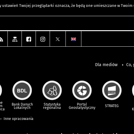
any ustawień Twojej przeglądarki oznacza, że będą one umieszczane w Twoi
Dla mediów
Co, 
ne
Bank Danych
Statystyka
Portal
um
STRATEG
Lokalnych
regionalna
Geostatystyczny
wca
K
Inne opracowania