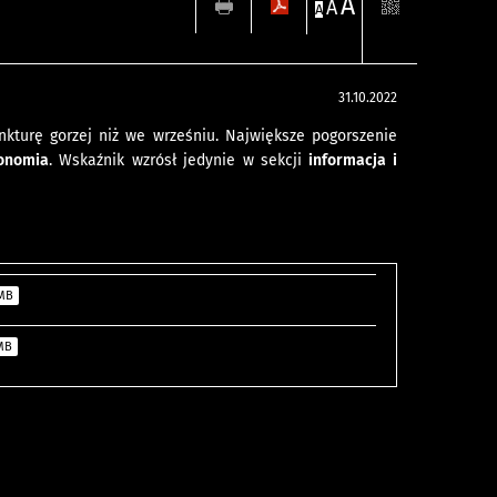
A
A
A
31.10.2022
kturę gorzej niż we wrześniu. Największe pogorszenie
ronomia
. Wskaźnik wzrósł jedynie w sekcji
informacja i
 MB
 MB