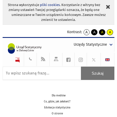
Strona wykorzystuje
pliki cookies
. Korzystanie z witryny bez
zmiany ustawień Twojej przeglądarki oznacza, że będą one
umieszczane w Twoim urządzeniu końcowym. Zawsze możesz
zmienić te ustawienia.
Kontrast:
A
A
A
A
kontrast
kontrast
kontrast
kontra
domyślny
biały
żółty
czarny
Urzędy Statystyczne
tekst
tekst
tekst
na
na
na
czarnym
czarnym
żółtym
Dla mediów
Co, gdzie, jak załatwić?
Edukacja statystyczna
O stronie