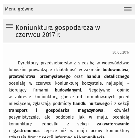
Menu główne
Koniunktura gospodarcza w
czerwcu 2017 r.
30.06.2017
Dyrektorzy przedsiębiorstw z siedzibą w województwie
lubuskim prowadzące działalność w zakresie
budownictwa
,
przetwórstwa przemysłowego
oraz
handlu detalicznego
oceniają w czerwcu koniunkturę korzystnie, najlepiej –
kierujący firmami
budowlanymi
. Negatywne opinie
w zakresie koniunktury, gorsze od formułowanych przed
miesiącem, zgłaszają podmioty
handlu hurtowego
i z sekcji
transport i gospodarka magazynowa
. Również
pesymistycznie, ale podobnie jak w maju, oceniają
koniunkturę jednostki z sekcji
zakwaterowanie
i gastronomia
. Lepsze niż w maju oceny koniunktury
zgłaszają firmy z sekcji
informacja i komunikacja
.