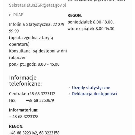
SekretariatUsZGR@stat.gov.pl
e-PUAP
REGON:
poniedziałek 8.00-18.00,
Infolinia Statystyczna: 22 279
wtorek-piątek 8.00-14.30
99 99
(opłata zgodna z taryfą
operatora)
Konsultanci są dostępni w dni
robocze:
pon.- pt.: godz. 8.00 - 15.00
Informacje
telefoniczne:
Urzędy statystyczne
Deklaracja dostępności
Centrala: +48 68 3223112
Fax:
+48 68 3253679
Informatorium:
+ 48 68 3223128
REGON:
+48 68 3223142, 68 3223158