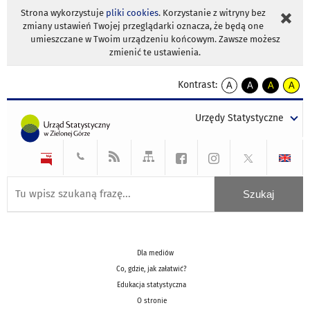
Strona wykorzystuje
pliki cookies
. Korzystanie z witryny bez
zmiany ustawień Twojej przeglądarki oznacza, że będą one
umieszczane w Twoim urządzeniu końcowym. Zawsze możesz
zmienić te ustawienia.
Kontrast:
A
A
A
A
kontrast
kontrast
kontrast
kontra
domyślny
biały
żółty
czarny
Urzędy Statystyczne
tekst
tekst
tekst
na
na
na
czarnym
czarnym
żółtym
Dla mediów
Co, gdzie, jak załatwić?
Edukacja statystyczna
O stronie