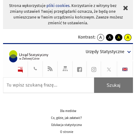
Strona wykorzystuje
pliki cookies
. Korzystanie z witryny bez
zmiany ustawień Twojej przeglądarki oznacza, że będą one
umieszczane w Twoim urządzeniu końcowym. Zawsze możesz
zmienić te ustawienia.
Kontrast:
A
A
A
A
kontrast
kontrast
kontrast
kontra
domyślny
biały
żółty
czarny
Urzędy Statystyczne
tekst
tekst
tekst
na
na
na
czarnym
czarnym
żółtym
Dla mediów
Co, gdzie, jak załatwić?
Edukacja statystyczna
O stronie