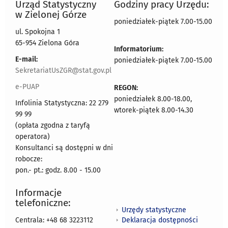
Urząd Statystyczny
Godziny pracy Urzędu:
w Zielonej Górze
poniedziałek-piątek 7.00-15.00
ul. Spokojna 1
65-954 Zielona Góra
Informatorium:
E-mail:
poniedziałek-piątek 7.00-15.00
SekretariatUsZGR@stat.gov.pl
e-PUAP
REGON:
poniedziałek 8.00-18.00,
Infolinia Statystyczna: 22 279
wtorek-piątek 8.00-14.30
99 99
(opłata zgodna z taryfą
operatora)
Konsultanci są dostępni w dni
robocze:
pon.- pt.: godz. 8.00 - 15.00
Informacje
telefoniczne:
Urzędy statystyczne
Deklaracja dostępności
Centrala: +48 68 3223112