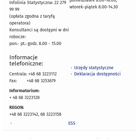
poniedziałek 8.00-18.00,
Infolinia Statystyczna: 22 279
wtorek-piątek 8.00-14.30
99 99
(opłata zgodna z taryfą
operatora)
Konsultanci są dostępni w dni
robocze:
pon.- pt.: godz. 8.00 - 15.00
Informacje
telefoniczne:
Urzędy statystyczne
Deklaracja dostępności
Centrala: +48 68 3223112
Fax:
+48 68 3253679
Informatorium:
+ 48 68 3223128
REGON:
+48 68 3223142, 68 3223158
ESS