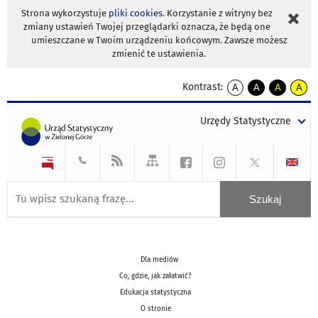
Strona wykorzystuje
pliki cookies
. Korzystanie z witryny bez
zmiany ustawień Twojej przeglądarki oznacza, że będą one
umieszczane w Twoim urządzeniu końcowym. Zawsze możesz
zmienić te ustawienia.
Kontrast:
A
A
A
A
kontrast
kontrast
kontrast
kontra
domyślny
biały
żółty
czarny
Urzędy Statystyczne
tekst
tekst
tekst
na
na
na
czarnym
czarnym
żółtym
Dla mediów
Co, gdzie, jak załatwić?
Edukacja statystyczna
O stronie