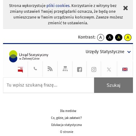
Strona wykorzystuje
pliki cookies
. Korzystanie z witryny bez
zmiany ustawień Twojej przeglądarki oznacza, że będą one
umieszczane w Twoim urządzeniu końcowym. Zawsze możesz
zmienić te ustawienia.
Kontrast:
A
A
A
A
kontrast
kontrast
kontrast
kontra
domyślny
biały
żółty
czarny
Urzędy Statystyczne
tekst
tekst
tekst
na
na
na
czarnym
czarnym
żółtym
Dla mediów
Co, gdzie, jak załatwić?
Edukacja statystyczna
O stronie