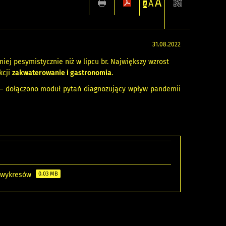
A
A
A
31.08.2022
iej pesymistycznie niż w lipcu br. Największy wzrost
kcji
zakwaterowanie i gastronomia
.
ia – dołączono moduł pytań diagnozujący wpływ pandemii
o wykresów
0.03 MB