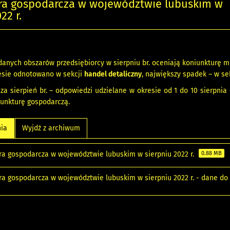
ra gospodarcza w województwie lubuskim w
22 r.
anych obszarów przedsiębiorcy w sierpniu br. oceniają koniunkturę mn
esie odnotowano w sekcji
handel detaliczny
, największy spadek – w se
za sierpień br. – odpowiedzi udzielane w okresie od 1 do 10 sierpn
iunkturę gospodarczą.
nia
Wyjdź z archiwum
ra gospodarcza w województwie lubuskim w sierpniu 2022 r.
0.88 MB
ra gospodarcza w województwie lubuskim w sierpniu 2022 r. - dane d