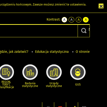
m urządzeniu końcowym. Zawsze możesz zmienić te ustawienia.
Kontrast:
A
A
A
A
kontrast
kontrast
kontrast
kontrast
domyślny
biały
żółty
czarny
tekst
tekst
tekst
na
na
na
czarnym
czarnym
żółtym
gdzie, jak załatwić?
Edukacja statystyczna
O stronie
REGON,
Badania
Urzędy
TERYT,
GUS
statystyczne
statystyczne
lasyfikacje