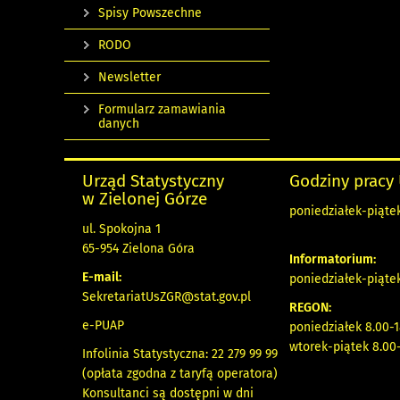
Spisy Powszechne
RODO
Newsletter
Formularz zamawiania
danych
Urząd Statystyczny
Godziny pracy
w Zielonej Górze
poniedziałek-piątek
ul. Spokojna 1
65-954 Zielona Góra
Informatorium:
E-mail:
poniedziałek-piąte
SekretariatUsZGR@stat.gov.pl
REGON:
e-PUAP
poniedziałek 8.00-1
wtorek-piątek 8.00-
Infolinia Statystyczna: 22 279 99 99
(opłata zgodna z taryfą operatora)
Konsultanci są dostępni w dni