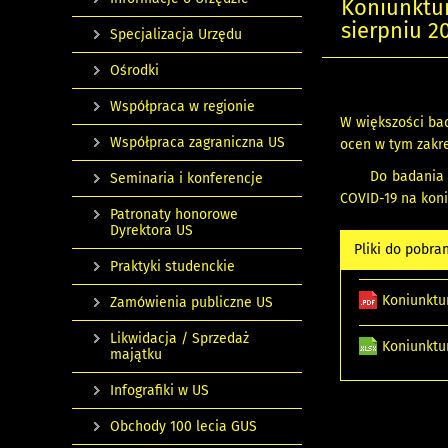
Koniunktu
sierpniu 20
Specjalizacja Urzędu
Ośrodki
Współpraca w regionie
W większości bad
Współpraca zagraniczna US
ocen w tym zakr
Do badania 
Seminaria i konferencje
COVID-19 na kon
Patronaty honorowe
Dyrektora US
Pliki do pobra
Praktyki studenckie
Koniunktu
Zamówienia publiczne US
Likwidacja / Sprzedaż
Koniunktu
majątku
Infografiki w US
Obchody 100 lecia GUS