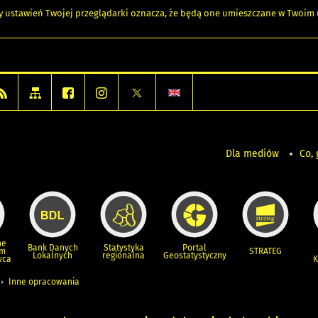
any ustawień Twojej przeglądarki oznacza, że będą one umieszczane w Twoi
Dla mediów
Co, 
ne
Bank Danych
Statystyka
Portal
um
STRATEG
Lokalnych
regionalna
Geostatystyczny
wca
K
Inne opracowania