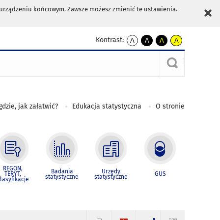
m urządzeniu końcowym. Zawsze możesz zmienić te ustawienia.
Kontrast:
A
A
A
A
kontrast
kontrast
kontrast
kontrast
domyślny
biały
żółty
czarny
tekst
tekst
tekst
na
na
na
czarnym
czarnym
żółtym
gdzie, jak załatwić?
Edukacja statystyczna
O stronie
REGON,
Badania
Urzędy
TERYT,
GUS
statystyczne
statystyczne
lasyfikacje