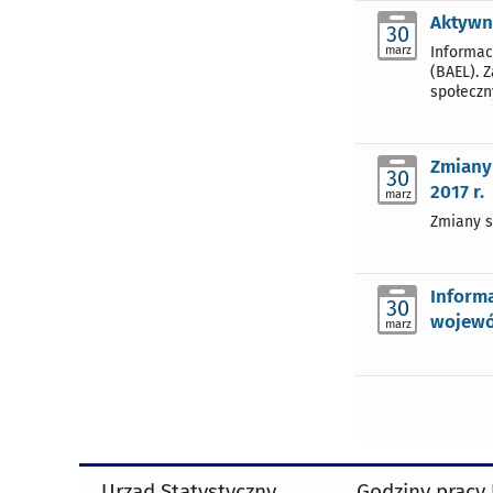
Aktywn
30
marz
Informac
(BAEL). 
społeczn
Zmiany
30
2017 r.
marz
Zmiany s
Inform
30
wojewó
marz
Urząd Statystyczny
Godziny pracy