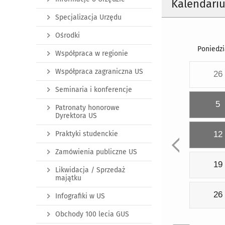
Kalendari
Specjalizacja Urzędu
Ośrodki
Poniedzi
Współpraca w regionie
Współpraca zagraniczna US
26
Seminaria i konferencje
5
Patronaty honorowe
Dyrektora US
Praktyki studenckie
12
Zamówienia publiczne US
19
Likwidacja / Sprzedaż
majątku
26
Infografiki w US
Obchody 100 lecia GUS