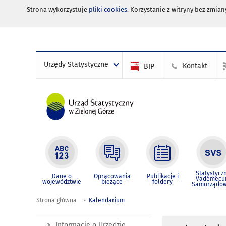
Strona wykorzystuje
pliki cookies
. Korzystanie z witryny bez zmi
Urzędy Statystyczne
Kontakt
BIP
Statystycz
Dane o
Opracowania
Publikacje i
Vademec
województwie
bieżące
foldery
Samorządo
Strona główna
Kalendarium
Informacje o Urzędzie