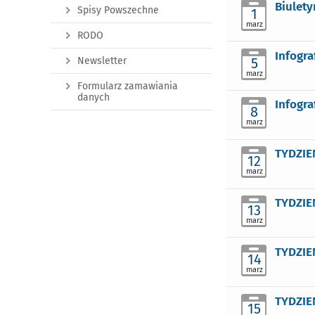
Biulety
Spisy Powszechne
1
marz
RODO
Infogra
Newsletter
5
marz
Formularz zamawiania
danych
Infogra
8
marz
TYDZIEŃ
12
marz
TYDZIE
13
marz
TYDZIEŃ
14
marz
TYDZIE
15