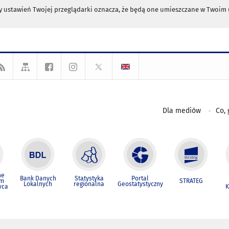
any ustawień Twojej przeglądarki oznacza, że będą one umieszczane w Twoi
Dla mediów
Co, 
ne
Bank Danych
Statystyka
Portal
um
STRATEG
Lokalnych
regionalna
Geostatystyczny
wca
K