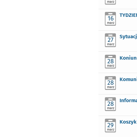
marz
TYDZIE
16
marz
Sytuac
27
marz
Koniun
28
marz
Komuni
28
marz
Inform
28
marz
Koszyk
29
marz