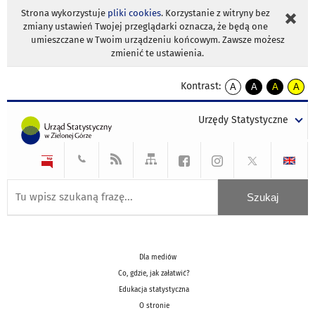
Strona wykorzystuje
pliki cookies
. Korzystanie z witryny bez
zmiany ustawień Twojej przeglądarki oznacza, że będą one
umieszczane w Twoim urządzeniu końcowym. Zawsze możesz
zmienić te ustawienia.
Kontrast:
A
A
A
A
kontrast
kontrast
kontrast
kontra
domyślny
biały
żółty
czarny
Urzędy Statystyczne
tekst
tekst
tekst
na
na
na
czarnym
czarnym
żółtym
Dla mediów
Co, gdzie, jak załatwić?
Edukacja statystyczna
O stronie