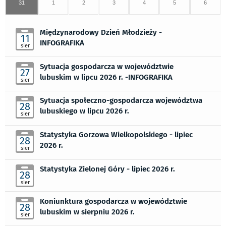
31
1
2
3
4
5
6
Międzynarodowy Dzień Młodzieży -
11
INFOGRAFIKA
sier
Sytuacja gospodarcza w województwie
27
lubuskim w lipcu 2026 r. -INFOGRAFIKA
sier
Sytuacja społeczno-gospodarcza województwa
28
lubuskiego w lipcu 2026 r.
sier
Statystyka Gorzowa Wielkopolskiego - lipiec
28
2026 r.
sier
Statystyka Zielonej Góry - lipiec 2026 r.
28
sier
Koniunktura gospodarcza w województwie
28
lubuskim w sierpniu 2026 r.
sier