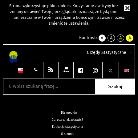
Strona wykorzystuje
pliki cookies
. Korzystanie z witryny bez
zmiany ustawień Twojej przeglądarki oznacza, że będą one
umieszczane w Twoim urządzeniu końcowym. Zawsze możesz
zmienić te ustawienia.
Kontrast:
A
A
A
A
kontrast
kontrast
kontrast
kontra
domyślny
biały
żółty
czarny
Urzędy Statystyczne
tekst
tekst
tekst
na
na
na
czarnym
czarnym
żółtym
Dla mediów
Co, gdzie, jak załatwić?
Edukacja statystyczna
O stronie