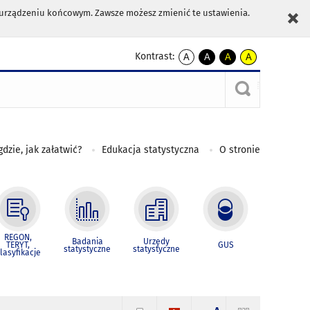
m urządzeniu końcowym. Zawsze możesz zmienić te ustawienia.
Kontrast:
A
A
A
A
kontrast
kontrast
kontrast
kontrast
domyślny
biały
żółty
czarny
tekst
tekst
tekst
na
na
na
czarnym
czarnym
żółtym
gdzie, jak załatwić?
Edukacja statystyczna
O stronie
REGON,
Badania
Urzędy
TERYT,
GUS
statystyczne
statystyczne
lasyfikacje