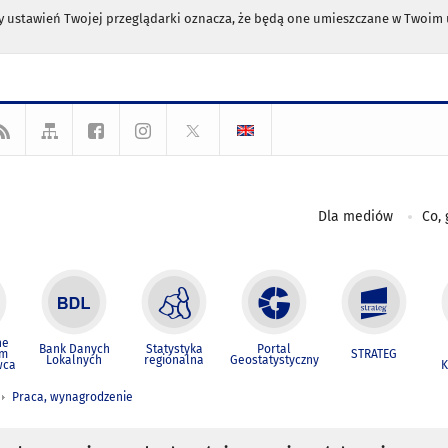
any ustawień Twojej przeglądarki oznacza, że będą one umieszczane w Twoi
Dla mediów
Co, 
ne
Bank Danych
Statystyka
Portal
um
STRATEG
Lokalnych
regionalna
Geostatystyczny
wca
K
Praca, wynagrodzenie