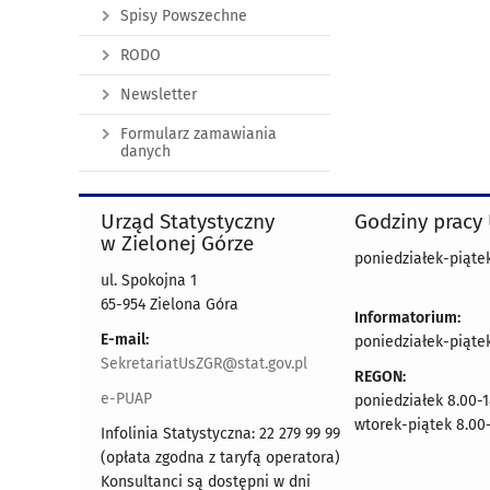
Spisy Powszechne
RODO
Newsletter
Formularz zamawiania
danych
Urząd Statystyczny
Godziny pracy
w Zielonej Górze
poniedziałek-piątek
ul. Spokojna 1
65-954 Zielona Góra
Informatorium:
E-mail:
poniedziałek-piąte
SekretariatUsZGR@stat.gov.pl
REGON:
e-PUAP
poniedziałek 8.00-1
wtorek-piątek 8.00-
Infolinia Statystyczna: 22 279 99 99
(opłata zgodna z taryfą operatora)
Konsultanci są dostępni w dni