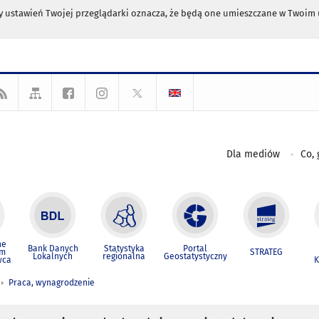
any ustawień Twojej przeglądarki oznacza, że będą one umieszczane w Twoi
Dla mediów
Co, 
ne
Bank Danych
Statystyka
Portal
um
STRATEG
Lokalnych
regionalna
Geostatystyczny
wca
K
Praca, wynagrodzenie