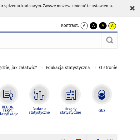
m urządzeniu końcowym. Zawsze możesz zmienić te ustawienia.
Kontrast:
A
A
A
A
kontrast
kontrast
kontrast
kontrast
domyślny
biały
żółty
czarny
tekst
tekst
tekst
na
na
na
czarnym
czarnym
żółtym
gdzie, jak załatwić?
Edukacja statystyczna
O stronie
REGON,
Badania
Urzędy
TERYT,
GUS
statystyczne
statystyczne
lasyfikacje