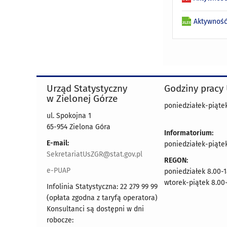
Aktywność
Urząd Statystyczny
Godziny pracy
w Zielonej Górze
poniedziałek-piątek
ul. Spokojna 1
65-954 Zielona Góra
Informatorium:
E-mail:
poniedziałek-piąte
SekretariatUsZGR@stat.gov.pl
REGON:
e-PUAP
poniedziałek 8.00-1
wtorek-piątek 8.00-
Infolinia Statystyczna: 22 279 99 99
(opłata zgodna z taryfą operatora)
Konsultanci są dostępni w dni
robocze: