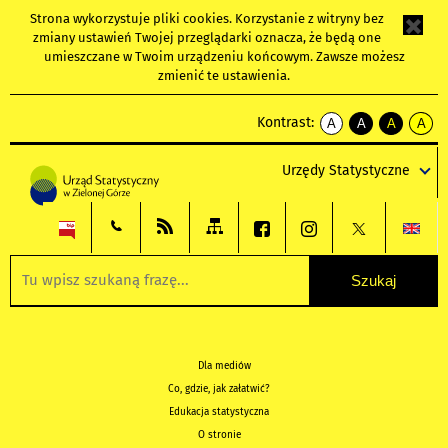
Strona wykorzystuje
pliki cookies
. Korzystanie z witryny bez
zmiany ustawień Twojej przeglądarki oznacza, że będą one
umieszczane w Twoim urządzeniu końcowym. Zawsze możesz
zmienić te ustawienia.
Kontrast:
A
A
A
A
kontrast
kontrast
kontrast
kontra
domyślny
biały
żółty
czarny
Urzędy Statystyczne
tekst
tekst
tekst
na
na
na
czarnym
czarnym
żółtym
Dla mediów
Co, gdzie, jak załatwić?
Edukacja statystyczna
O stronie