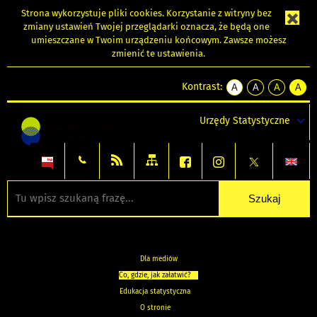
Strona wykorzystuje
pliki cookies
. Korzystanie z witryny bez
zmiany ustawień Twojej przeglądarki oznacza, że będą one
umieszczane w Twoim urządzeniu końcowym. Zawsze możesz
zmienić te ustawienia.
Kontrast:
A
A
A
A
kontrast
kontrast
kontrast
kontra
domyślny
biały
żółty
czarny
Urzędy Statystyczne
tekst
tekst
tekst
na
na
na
czarnym
czarnym
żółtym
Dla mediów
Co, gdzie, jak załatwić?
Edukacja statystyczna
O stronie