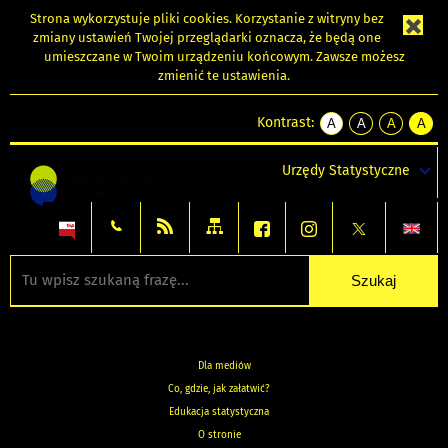
Strona wykorzystuje
pliki cookies
. Korzystanie z witryny bez
zmiany ustawień Twojej przeglądarki oznacza, że będą one
umieszczane w Twoim urządzeniu końcowym. Zawsze możesz
zmienić te ustawienia.
Kontrast:
A
A
A
A
kontrast
kontrast
kontrast
kontra
domyślny
biały
żółty
czarny
Urzędy Statystyczne
tekst
tekst
tekst
na
na
na
czarnym
czarnym
żółtym
Dla mediów
Co, gdzie, jak załatwić?
Edukacja statystyczna
O stronie