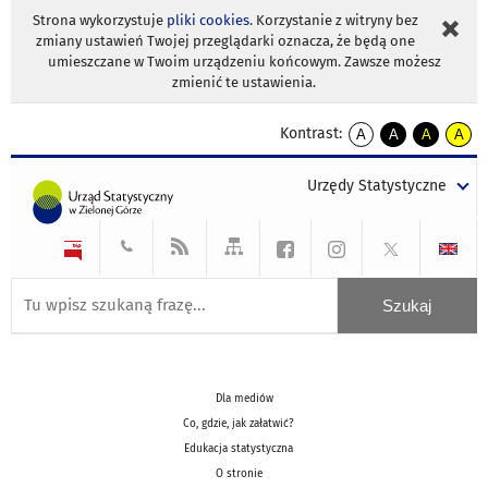
Strona wykorzystuje
pliki cookies
. Korzystanie z witryny bez
zmiany ustawień Twojej przeglądarki oznacza, że będą one
umieszczane w Twoim urządzeniu końcowym. Zawsze możesz
zmienić te ustawienia.
Kontrast:
A
A
A
A
kontrast
kontrast
kontrast
kontra
domyślny
biały
żółty
czarny
Urzędy Statystyczne
tekst
tekst
tekst
na
na
na
czarnym
czarnym
żółtym
Dla mediów
Co, gdzie, jak załatwić?
Edukacja statystyczna
O stronie