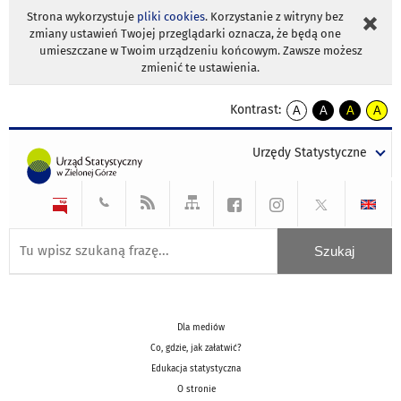
Strona wykorzystuje
pliki cookies
. Korzystanie z witryny bez
zmiany ustawień Twojej przeglądarki oznacza, że będą one
umieszczane w Twoim urządzeniu końcowym. Zawsze możesz
zmienić te ustawienia.
Kontrast:
A
A
A
A
kontrast
kontrast
kontrast
kontra
domyślny
biały
żółty
czarny
Urzędy Statystyczne
tekst
tekst
tekst
na
na
na
czarnym
czarnym
żółtym
Dla mediów
Co, gdzie, jak załatwić?
Edukacja statystyczna
O stronie