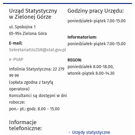
Urząd Statystyczny
Godziny pracy Urzędu:
w Zielonej Górze
poniedziałek-piątek 7.00-15.00
ul. Spokojna 1
65-954 Zielona Góra
Informatorium:
E-mail:
poniedziałek-piątek 7.00-15.00
SekretariatUsZGR@stat.gov.pl
e-PUAP
REGON:
poniedziałek 8.00-18.00,
Infolinia Statystyczna: 22 279
wtorek-piątek 8.00-14.30
99 99
(opłata zgodna z taryfą
operatora)
Konsultanci są dostępni w dni
robocze:
pon.- pt.: godz. 8.00 - 15.00
Informacje
telefoniczne:
Urzędy statystyczne