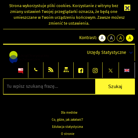
Strona wykorzystuje
pliki cookies
. Korzystanie z witryny bez
zmiany ustawień Twojej przeglądarki oznacza, że będą one
umieszczane w Twoim urządzeniu końcowym. Zawsze możesz
zmienić te ustawienia.
Kontrast:
A
A
A
A
kontrast
kontrast
kontrast
kontra
domyślny
biały
żółty
czarny
Urzędy Statystyczne
tekst
tekst
tekst
na
na
na
czarnym
czarnym
żółtym
Dla mediów
Co, gdzie, jak załatwić?
Edukacja statystyczna
O stronie