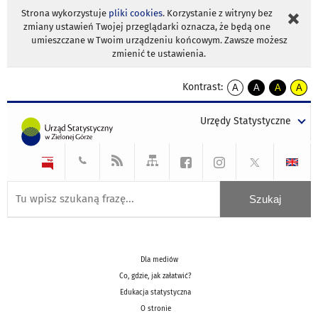
Strona wykorzystuje
pliki cookies
. Korzystanie z witryny bez
zmiany ustawień Twojej przeglądarki oznacza, że będą one
umieszczane w Twoim urządzeniu końcowym. Zawsze możesz
zmienić te ustawienia.
Kontrast:
A
A
A
A
kontrast
kontrast
kontrast
kontra
domyślny
biały
żółty
czarny
Urzędy Statystyczne
tekst
tekst
tekst
na
na
na
czarnym
czarnym
żółtym
Dla mediów
Co, gdzie, jak załatwić?
Edukacja statystyczna
O stronie