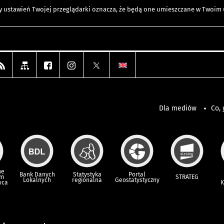
any ustawień Twojej przeglądarki oznacza, że będą one umieszczane w Twoi
Dla mediów
Co, 
ne
Bank Danych
Statystyka
Portal
um
STRATEG
Lokalnych
regionalna
Geostatystyczny
wca
K