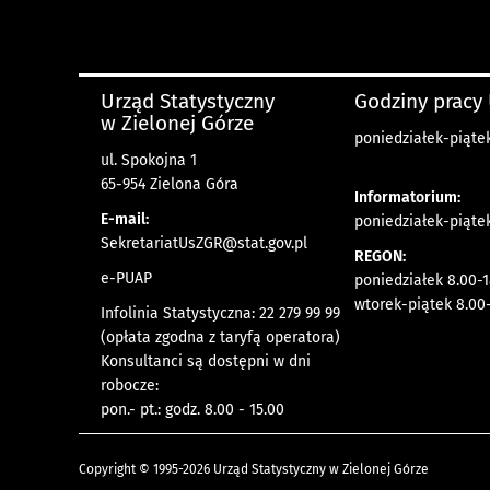
Urząd Statystyczny
Godziny pracy
w Zielonej Górze
poniedziałek-piątek
ul. Spokojna 1
65-954 Zielona Góra
Informatorium:
E-mail:
poniedziałek-piąte
SekretariatUsZGR@stat.gov.pl
REGON:
e-PUAP
poniedziałek 8.00-1
wtorek-piątek 8.00-
Infolinia Statystyczna: 22 279 99 99
(opłata zgodna z taryfą operatora)
Konsultanci są dostępni w dni
robocze:
pon.- pt.: godz. 8.00 - 15.00
Copyright © 1995-2026 Urząd Statystyczny w Zielonej Górze