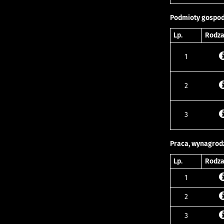
Podmioty gospo
Lp.
Rodza
1
2
3
Praca, wynagrod
Lp.
Rodza
1
2
3