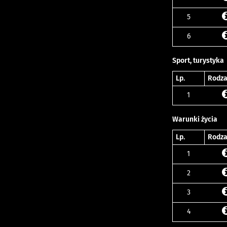
5
6
Sport, turystyka
Lp.
Rodza
1
Warunki życia
Lp.
Rodza
1
2
3
4