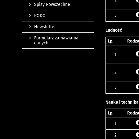
2
Spisy Powszechne
3
RODO
Newsletter
Ludność
Formularz zamawiania
Lp.
Rodza
danych
1
2
3
Nauka i technika
Lp.
Rodza
1
2