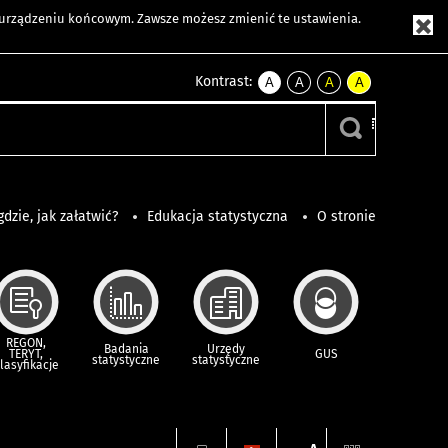
m urządzeniu końcowym. Zawsze możesz zmienić te ustawienia.
Kontrast:
A
A
A
A
kontrast
kontrast
kontrast
kontrast
domyślny
biały
żółty
czarny
tekst
tekst
tekst
na
na
na
czarnym
czarnym
żółtym
gdzie, jak załatwić?
Edukacja statystyczna
O stronie
REGON,
Badania
Urzędy
TERYT,
GUS
statystyczne
statystyczne
lasyfikacje