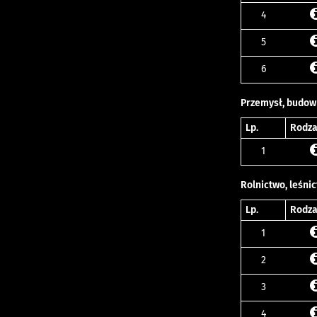
4
5
6
Przemysł, budow
Lp.
Rodza
1
Rolnictwo, leśni
Lp.
Rodza
1
2
3
4