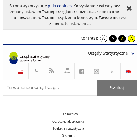
Strona wykorzystuje
pliki cookies
. Korzystanie z witryny bez
zmiany ustawień Twojej przeglądarki oznacza, że będą one
umieszczane w Twoim urządzeniu końcowym. Zawsze możesz
zmienić te ustawienia.
Kontrast:
A
A
A
A
kontrast
kontrast
kontrast
kontra
domyślny
biały
żółty
czarny
Urzędy Statystyczne
tekst
tekst
tekst
na
na
na
czarnym
czarnym
żółtym
Dla mediów
Co, gdzie, jak załatwić?
Edukacja statystyczna
O stronie