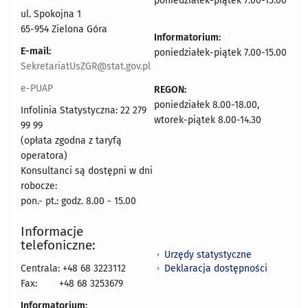
poniedziałek-piątek 7.00-15.00
ul. Spokojna 1
65-954 Zielona Góra
Informatorium:
E-mail:
poniedziałek-piątek 7.00-15.00
SekretariatUsZGR@stat.gov.pl
e-PUAP
REGON:
poniedziałek 8.00-18.00,
Infolinia Statystyczna: 22 279
wtorek-piątek 8.00-14.30
99 99
(opłata zgodna z taryfą
operatora)
Konsultanci są dostępni w dni
robocze:
pon.- pt.: godz. 8.00 - 15.00
Informacje
telefoniczne:
Urzędy statystyczne
Deklaracja dostępności
Centrala: +48 68 3223112
Fax:
+48 68 3253679
Informatorium: