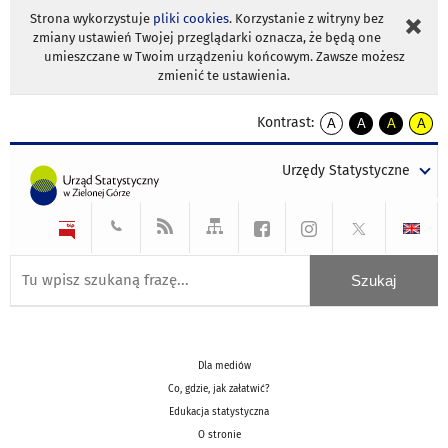
Strona wykorzystuje
pliki cookies
. Korzystanie z witryny bez
zmiany ustawień Twojej przeglądarki oznacza, że będą one
umieszczane w Twoim urządzeniu końcowym. Zawsze możesz
zmienić te ustawienia.
Kontrast:
A
A
A
A
kontrast
kontrast
kontrast
kontra
domyślny
biały
żółty
czarny
Urzędy Statystyczne
tekst
tekst
tekst
na
na
na
czarnym
czarnym
żółtym
Dla mediów
Co, gdzie, jak załatwić?
Edukacja statystyczna
O stronie