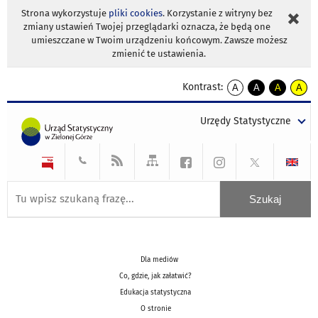
Strona wykorzystuje
pliki cookies
. Korzystanie z witryny bez
zmiany ustawień Twojej przeglądarki oznacza, że będą one
umieszczane w Twoim urządzeniu końcowym. Zawsze możesz
zmienić te ustawienia.
Kontrast:
A
A
A
A
kontrast
kontrast
kontrast
kontra
domyślny
biały
żółty
czarny
Urzędy Statystyczne
tekst
tekst
tekst
na
na
na
czarnym
czarnym
żółtym
Dla mediów
Co, gdzie, jak załatwić?
Edukacja statystyczna
O stronie