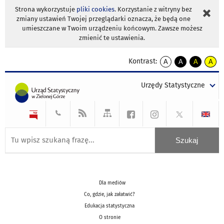
Strona wykorzystuje
pliki cookies
. Korzystanie z witryny bez
zmiany ustawień Twojej przeglądarki oznacza, że będą one
umieszczane w Twoim urządzeniu końcowym. Zawsze możesz
zmienić te ustawienia.
Kontrast:
A
A
A
A
kontrast
kontrast
kontrast
kontra
domyślny
biały
żółty
czarny
Urzędy Statystyczne
tekst
tekst
tekst
na
na
na
czarnym
czarnym
żółtym
Dla mediów
Co, gdzie, jak załatwić?
Edukacja statystyczna
O stronie