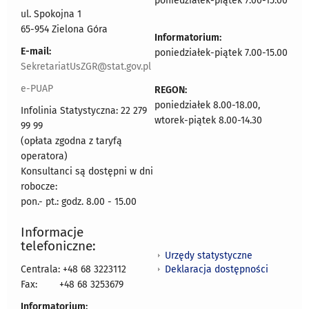
poniedziałek-piątek 7.00-15.00
ul. Spokojna 1
65-954 Zielona Góra
Informatorium:
E-mail:
poniedziałek-piątek 7.00-15.00
SekretariatUsZGR@stat.gov.pl
e-PUAP
REGON:
poniedziałek 8.00-18.00,
Infolinia Statystyczna: 22 279
wtorek-piątek 8.00-14.30
99 99
(opłata zgodna z taryfą
operatora)
Konsultanci są dostępni w dni
robocze:
pon.- pt.: godz. 8.00 - 15.00
Informacje
telefoniczne:
Urzędy statystyczne
Deklaracja dostępności
Centrala: +48 68 3223112
Fax:
+48 68 3253679
Informatorium: