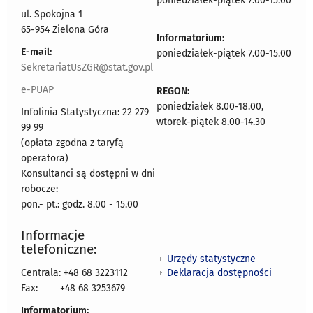
poniedziałek-piątek 7.00-15.00
ul. Spokojna 1
65-954 Zielona Góra
Informatorium:
E-mail:
poniedziałek-piątek 7.00-15.00
SekretariatUsZGR@stat.gov.pl
e-PUAP
REGON:
poniedziałek 8.00-18.00,
Infolinia Statystyczna: 22 279
wtorek-piątek 8.00-14.30
99 99
(opłata zgodna z taryfą
operatora)
Konsultanci są dostępni w dni
robocze:
pon.- pt.: godz. 8.00 - 15.00
Informacje
telefoniczne:
Urzędy statystyczne
Deklaracja dostępności
Centrala: +48 68 3223112
Fax:
+48 68 3253679
Informatorium: