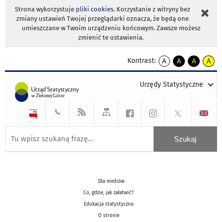
Strona wykorzystuje
pliki cookies
. Korzystanie z witryny bez
zmiany ustawień Twojej przeglądarki oznacza, że będą one
umieszczane w Twoim urządzeniu końcowym. Zawsze możesz
zmienić te ustawienia.
Kontrast:
A
A
A
A
kontrast
kontrast
kontrast
kontra
domyślny
biały
żółty
czarny
Urzędy Statystyczne
tekst
tekst
tekst
na
na
na
czarnym
czarnym
żółtym
Dla mediów
Co, gdzie, jak załatwić?
Edukacja statystyczna
O stronie