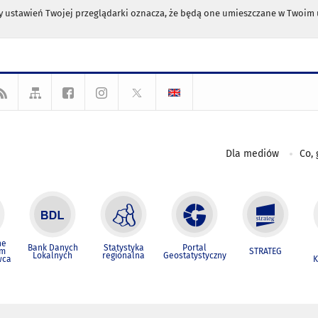
any ustawień Twojej przeglądarki oznacza, że będą one umieszczane w Twoi
Dla mediów
Co, 
ne
Bank Danych
Statystyka
Portal
um
STRATEG
Lokalnych
regionalna
Geostatystyczny
wca
K