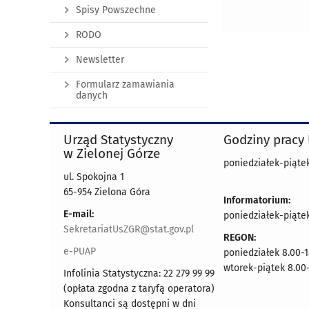
Spisy Powszechne
RODO
Newsletter
Formularz zamawiania
danych
Urząd Statystyczny
Godziny pracy
w Zielonej Górze
poniedziałek-piątek
ul. Spokojna 1
65-954 Zielona Góra
Informatorium:
E-mail:
poniedziałek-piąte
SekretariatUsZGR@stat.gov.pl
REGON:
e-PUAP
poniedziałek 8.00-1
wtorek-piątek 8.00-
Infolinia Statystyczna: 22 279 99 99
(opłata zgodna z taryfą operatora)
Konsultanci są dostępni w dni