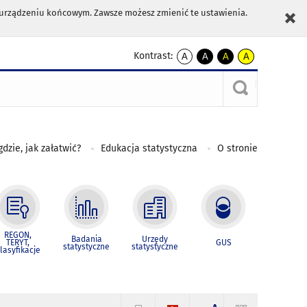
m urządzeniu końcowym. Zawsze możesz zmienić te ustawienia.
Kontrast:
A
A
A
A
kontrast
kontrast
kontrast
kontrast
domyślny
biały
żółty
czarny
tekst
tekst
tekst
na
na
na
czarnym
czarnym
żółtym
gdzie, jak załatwić?
Edukacja statystyczna
O stronie
REGON,
Badania
Urzędy
TERYT,
GUS
statystyczne
statystyczne
lasyfikacje