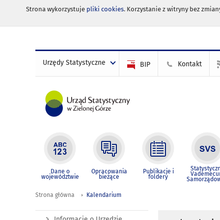
Strona wykorzystuje
pliki cookies
. Korzystanie z witryny bez zmi
Urzędy Statystyczne
Kontakt
BIP
Statystycz
Dane o
Opracowania
Publikacje i
Vademec
województwie
bieżące
foldery
Samorządo
Strona główna
Kalendarium
Informacje o Urzędzie