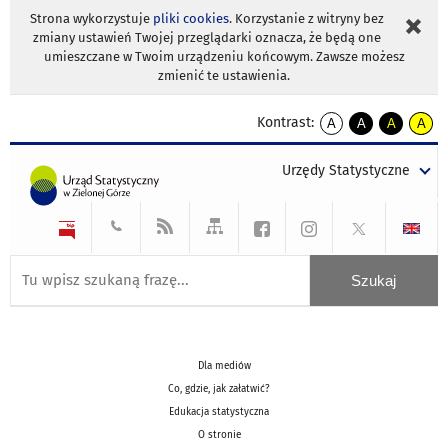
Strona wykorzystuje
pliki cookies
. Korzystanie z witryny bez
zmiany ustawień Twojej przeglądarki oznacza, że będą one
umieszczane w Twoim urządzeniu końcowym. Zawsze możesz
zmienić te ustawienia.
Kontrast:
A
A
A
A
kontrast
kontrast
kontrast
kontra
domyślny
biały
żółty
czarny
Urzędy Statystyczne
tekst
tekst
tekst
na
na
na
czarnym
czarnym
żółtym
Dla mediów
Co, gdzie, jak załatwić?
Edukacja statystyczna
O stronie