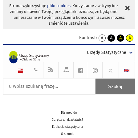
Strona wykorzystuje
pliki cookies
. Korzystanie z witryny bez
zmiany ustawień Twojej przeglądarki oznacza, że będą one
umieszczane w Twoim urządzeniu końcowym. Zawsze możesz
zmienić te ustawienia.
Kontrast:
A
A
A
A
kontrast
kontrast
kontrast
kontra
domyślny
biały
żółty
czarny
Urzędy Statystyczne
tekst
tekst
tekst
na
na
na
czarnym
czarnym
żółtym
Dla mediów
Co, gdzie, jak załatwić?
Edukacja statystyczna
O stronie