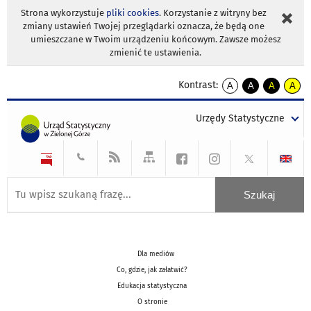
Strona wykorzystuje
pliki cookies
. Korzystanie z witryny bez
zmiany ustawień Twojej przeglądarki oznacza, że będą one
umieszczane w Twoim urządzeniu końcowym. Zawsze możesz
zmienić te ustawienia.
Kontrast:
A
A
A
A
kontrast
kontrast
kontrast
kontra
domyślny
biały
żółty
czarny
Urzędy Statystyczne
tekst
tekst
tekst
na
na
na
czarnym
czarnym
żółtym
Dla mediów
Co, gdzie, jak załatwić?
Edukacja statystyczna
O stronie