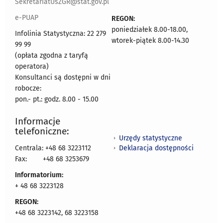
SekretariatUsZGR@stat.gov.pl
e-PUAP
REGON:
poniedziałek 8.00-18.00,
Infolinia Statystyczna: 22 279
wtorek-piątek 8.00-14.30
99 99
(opłata zgodna z taryfą
operatora)
Konsultanci są dostępni w dni
robocze:
pon.- pt.: godz. 8.00 - 15.00
Informacje
telefoniczne:
Urzędy statystyczne
Deklaracja dostępności
Centrala: +48 68 3223112
Fax:
+48 68 3253679
Informatorium:
+ 48 68 3223128
REGON:
+48 68 3223142, 68 3223158