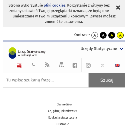
Strona wykorzystuje
pliki cookies
. Korzystanie z witryny bez
zmiany ustawień Twojej przeglądarki oznacza, że będą one
umieszczane w Twoim urządzeniu końcowym. Zawsze możesz
zmienić te ustawienia.
Kontrast:
A
A
A
A
kontrast
kontrast
kontrast
kontra
domyślny
biały
żółty
czarny
Urzędy Statystyczne
tekst
tekst
tekst
na
na
na
czarnym
czarnym
żółtym
Dla mediów
Co, gdzie, jak załatwić?
Edukacja statystyczna
O stronie