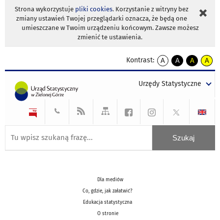
Strona wykorzystuje
pliki cookies
. Korzystanie z witryny bez
zmiany ustawień Twojej przeglądarki oznacza, że będą one
umieszczane w Twoim urządzeniu końcowym. Zawsze możesz
zmienić te ustawienia.
Kontrast:
A
A
A
A
kontrast
kontrast
kontrast
kontra
domyślny
biały
żółty
czarny
Urzędy Statystyczne
tekst
tekst
tekst
na
na
na
czarnym
czarnym
żółtym
Dla mediów
Co, gdzie, jak załatwić?
Edukacja statystyczna
O stronie