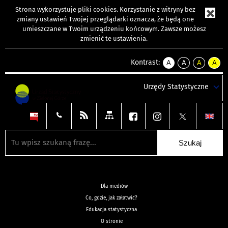
Strona wykorzystuje
pliki cookies
. Korzystanie z witryny bez
zmiany ustawień Twojej przeglądarki oznacza, że będą one
umieszczane w Twoim urządzeniu końcowym. Zawsze możesz
zmienić te ustawienia.
Kontrast:
A
A
A
A
kontrast
kontrast
kontrast
kontra
domyślny
biały
żółty
czarny
Urzędy Statystyczne
tekst
tekst
tekst
na
na
na
czarnym
czarnym
żółtym
Dla mediów
Co, gdzie, jak załatwić?
Edukacja statystyczna
O stronie