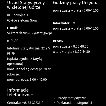
Urząd Statystyczny
Godziny pracy Urzędu:
w Zielonej Górze
poniedziałek-piątek 7.00-15.00
ul. Spokojna 1
65-954 Zielona Góra
Informatorium:
E-mail:
poniedziałek-piątek 7.00-15.00
SekretariatUsZGR@stat.gov.pl
e-PUAP
REGON:
poniedziałek 8.00-18.00,
Infolinia Statystyczna: 22 279
wtorek-piątek 8.00-14.30
99 99
(opłata zgodna z taryfą
operatora)
Konsultanci są dostępni w dni
robocze:
pon.- pt.: godz. 8.00 - 15.00
Informacje
telefoniczne:
Urzędy statystyczne
Deklaracja dostępności
Centrala: +48 68 3223112