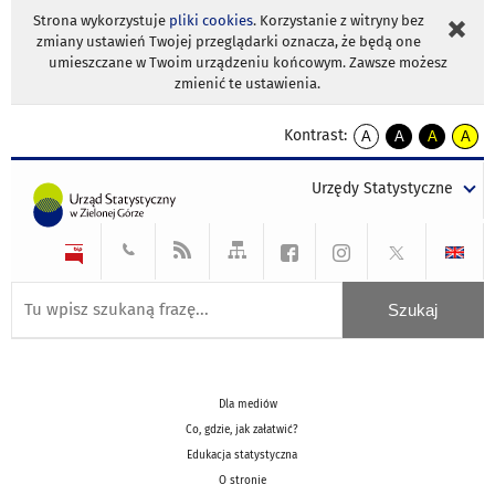
Strona wykorzystuje
pliki cookies
. Korzystanie z witryny bez
zmiany ustawień Twojej przeglądarki oznacza, że będą one
umieszczane w Twoim urządzeniu końcowym. Zawsze możesz
zmienić te ustawienia.
Kontrast:
A
A
A
A
kontrast
kontrast
kontrast
kontra
domyślny
biały
żółty
czarny
Urzędy Statystyczne
tekst
tekst
tekst
na
na
na
czarnym
czarnym
żółtym
Dla mediów
Co, gdzie, jak załatwić?
Edukacja statystyczna
O stronie