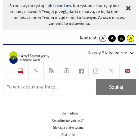
Strona wykorzystuje
pliki cookies
. Korzystanie z witryny bez
zmiany ustawień Twojej przeglądarki oznacza, że będą one
umieszczane w Twoim urządzeniu końcowym. Zawsze możesz
zmienić te ustawienia.
Kontrast:
A
A
A
A
kontrast
kontrast
kontrast
kontra
domyślny
biały
żółty
czarny
Urzędy Statystyczne
tekst
tekst
tekst
na
na
na
czarnym
czarnym
żółtym
Dla mediów
Co, gdzie, jak załatwić?
Edukacja statystyczna
O stronie