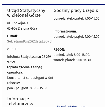
Urząd Statystyczny
Godziny pracy Urzędu:
w Zielonej Górze
poniedziałek-piątek 7.00-15.00
ul. Spokojna 1
65-954 Zielona Góra
Informatorium:
E-mail:
poniedziałek-piątek 7.00-15.00
SekretariatUsZGR@stat.gov.pl
e-PUAP
REGON:
poniedziałek 8.00-18.00,
Infolinia Statystyczna: 22 279
wtorek-piątek 8.00-14.30
99 99
(opłata zgodna z taryfą
operatora)
Konsultanci są dostępni w dni
robocze:
pon.- pt.: godz. 8.00 - 15.00
Informacje
telefoniczne:
Urzędy statystyczne