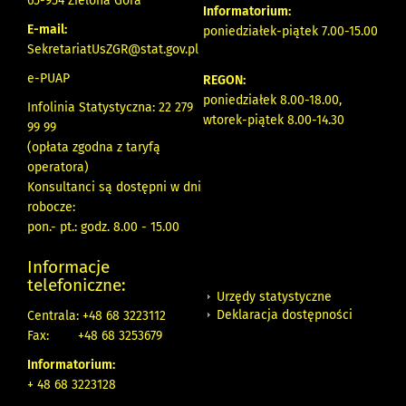
65-954 Zielona Góra
Informatorium:
E-mail:
poniedziałek-piątek 7.00-15.00
SekretariatUsZGR@stat.gov.pl
e-PUAP
REGON:
poniedziałek 8.00-18.00,
Infolinia Statystyczna: 22 279
wtorek-piątek 8.00-14.30
99 99
(opłata zgodna z taryfą
operatora)
Konsultanci są dostępni w dni
robocze:
pon.- pt.: godz. 8.00 - 15.00
Informacje
telefoniczne:
Urzędy statystyczne
Deklaracja dostępności
Centrala: +48 68 3223112
Fax:
+48 68 3253679
Informatorium:
+ 48 68 3223128