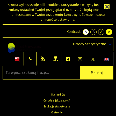
Strona wykorzystuje
pliki cookies
. Korzystanie z witryny bez
zmiany ustawień Twojej przeglądarki oznacza, że będą one
umieszczane w Twoim urządzeniu końcowym. Zawsze możesz
zmienić te ustawienia.
Kontrast:
A
A
A
A
kontrast
kontrast
kontrast
kontra
domyślny
biały
żółty
czarny
Urzędy Statystyczne
tekst
tekst
tekst
na
na
na
czarnym
czarnym
żółtym
Dla mediów
Co, gdzie, jak załatwić?
Edukacja statystyczna
O stronie