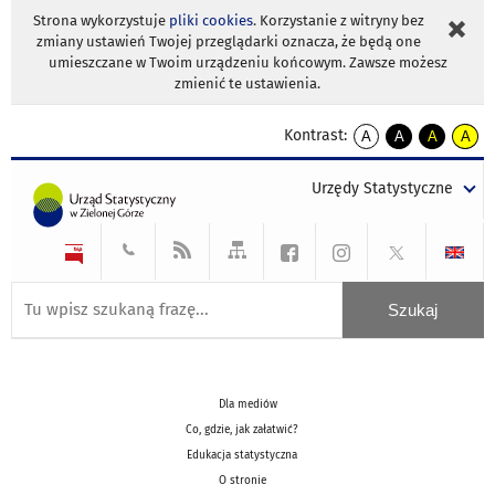
Strona wykorzystuje
pliki cookies
. Korzystanie z witryny bez
zmiany ustawień Twojej przeglądarki oznacza, że będą one
umieszczane w Twoim urządzeniu końcowym. Zawsze możesz
zmienić te ustawienia.
Kontrast:
A
A
A
A
kontrast
kontrast
kontrast
kontra
domyślny
biały
żółty
czarny
Urzędy Statystyczne
tekst
tekst
tekst
na
na
na
czarnym
czarnym
żółtym
Dla mediów
Co, gdzie, jak załatwić?
Edukacja statystyczna
O stronie