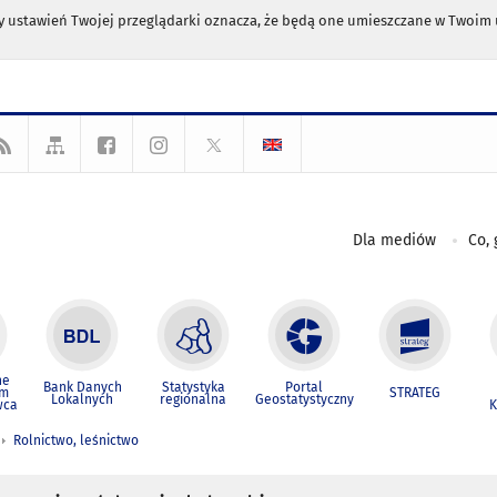
any ustawień Twojej przeglądarki oznacza, że będą one umieszczane w Twoi
Dla mediów
Co, 
ne
Bank Danych
Statystyka
Portal
um
STRATEG
Lokalnych
regionalna
Geostatystyczny
wca
K
Rolnictwo, leśnictwo