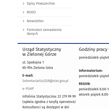
Spisy Powszechne
RODO
Newsletter
Formularz zamawiania
danych
Urząd Statystyczny
Godziny pracy
w Zielonej Górze
poniedziałek-piątek
ul. Spokojna 1
65-954 Zielona Góra
Informatorium:
E-mail:
poniedziałek-piąte
SekretariatUsZGR@stat.gov.pl
REGON:
e-PUAP
poniedziałek 8.00-1
wtorek-piątek 8.00-
Infolinia Statystyczna: 22 279 99 99
(opłata zgodna z taryfą operatora)
Konsultanci są dostępni w dni