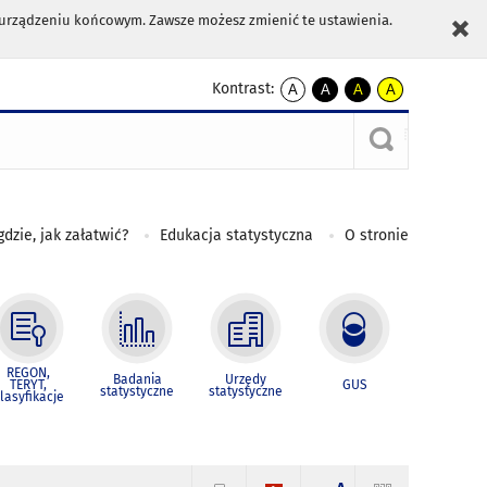
m urządzeniu końcowym. Zawsze możesz zmienić te ustawienia.
Kontrast:
A
A
A
A
kontrast
kontrast
kontrast
kontrast
domyślny
biały
żółty
czarny
tekst
tekst
tekst
na
na
na
czarnym
czarnym
żółtym
gdzie, jak załatwić?
Edukacja statystyczna
O stronie
REGON,
Badania
Urzędy
TERYT,
GUS
statystyczne
statystyczne
lasyfikacje