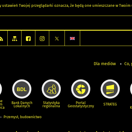
any ustawień Twojej przeglądarki oznacza, że będą one umieszczane w Twoi
Dla mediów
Co, 
ne
Bank Danych
Statystyka
Portal
um
STRATEG
Lokalnych
regionalna
Geostatystyczny
wca
K
Przemysł, budownictwo