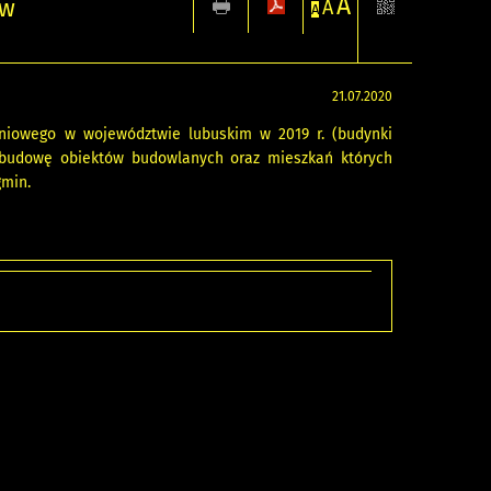
A
 w
A
A
21.07.2020
iowego w województwie lubuskim w 2019 r. (budynki
 budowę obiektów budowlanych oraz mieszkań których
gmin.