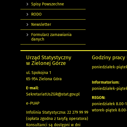
Spisy Powszechne
RODO
Newsletter
Formularz zamawiania
danych
Urząd Statystyczny
Godziny pracy
w Zielonej Górze
poniedziałek-piątek
ul. Spokojna 1
65-954 Zielona Góra
Informatorium:
E-mail:
poniedziałek-piąte
SekretariatUsZGR@stat.gov.pl
REGON:
e-PUAP
poniedziałek 8.00-1
wtorek-piątek 8.00-
Infolinia Statystyczna: 22 279 99 99
(opłata zgodna z taryfą operatora)
Konsultanci są dostępni w dni