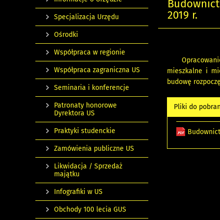
Budownict
2019 r.
Specjalizacja Urzędu
Ośrodki
Współpraca w regionie
Opracowani
Współpraca zagraniczna US
mieszkalne i m
budowę rozpoczę
Seminaria i konferencje
Patronaty honorowe
Pliki do pobra
Dyrektora US
Praktyki studenckie
Budownict
Zamówienia publiczne US
Likwidacja / Sprzedaż
majątku
Infografiki w US
Obchody 100 lecia GUS