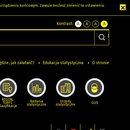
m urządzeniu końcowym. Zawsze możesz zmienić te ustawienia.
Kontrast:
A
A
A
A
kontrast
kontrast
kontrast
kontrast
domyślny
biały
żółty
czarny
tekst
tekst
tekst
na
na
na
czarnym
czarnym
żółtym
gdzie, jak załatwić?
Edukacja statystyczna
O stronie
REGON,
Badania
Urzędy
TERYT,
GUS
statystyczne
statystyczne
lasyfikacje