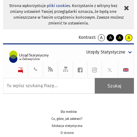
Strona wykorzystuje
pliki cookies
. Korzystanie z witryny bez
zmiany ustawień Twojej przeglądarki oznacza, że będą one
umieszczane w Twoim urządzeniu końcowym. Zawsze możesz
zmienić te ustawienia.
Kontrast:
A
A
A
A
kontrast
kontrast
kontrast
kontra
domyślny
biały
żółty
czarny
Urzędy Statystyczne
tekst
tekst
tekst
na
na
na
czarnym
czarnym
żółtym
Dla mediów
Co, gdzie, jak załatwić?
Edukacja statystyczna
O stronie