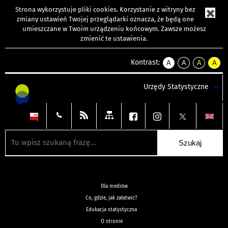
Strona wykorzystuje
pliki cookies
. Korzystanie z witryny bez
zmiany ustawień Twojej przeglądarki oznacza, że będą one
umieszczane w Twoim urządzeniu końcowym. Zawsze możesz
zmienić te ustawienia.
Kontrast:
A
A
A
A
kontrast
kontrast
kontrast
kontra
domyślny
biały
żółty
czarny
Urzędy Statystyczne
tekst
tekst
tekst
na
na
na
czarnym
czarnym
żółtym
Dla mediów
Co, gdzie, jak załatwić?
Edukacja statystyczna
O stronie