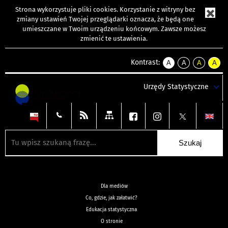
Strona wykorzystuje
pliki cookies
. Korzystanie z witryny bez
zmiany ustawień Twojej przeglądarki oznacza, że będą one
umieszczane w Twoim urządzeniu końcowym. Zawsze możesz
zmienić te ustawienia.
Kontrast:
A
A
A
A
kontrast
kontrast
kontrast
kontra
domyślny
biały
żółty
czarny
Urzędy Statystyczne
tekst
tekst
tekst
na
na
na
czarnym
czarnym
żółtym
Dla mediów
Co, gdzie, jak załatwić?
Edukacja statystyczna
O stronie