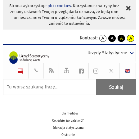
Strona wykorzystuje
pliki cookies
. Korzystanie z witryny bez
zmiany ustawień Twojej przeglądarki oznacza, że będą one
umieszczane w Twoim urządzeniu końcowym. Zawsze możesz
zmienić te ustawienia.
Kontrast:
A
A
A
A
kontrast
kontrast
kontrast
kontra
domyślny
biały
żółty
czarny
Urzędy Statystyczne
tekst
tekst
tekst
na
na
na
czarnym
czarnym
żółtym
Dla mediów
Co, gdzie, jak załatwić?
Edukacja statystyczna
O stronie