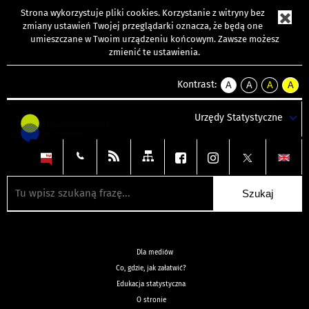
Strona wykorzystuje
pliki cookies
. Korzystanie z witryny bez
zmiany ustawień Twojej przeglądarki oznacza, że będą one
umieszczane w Twoim urządzeniu końcowym. Zawsze możesz
zmienić te ustawienia.
Kontrast:
A
A
A
A
kontrast
kontrast
kontrast
kontra
domyślny
biały
żółty
czarny
Urzędy Statystyczne
tekst
tekst
tekst
na
na
na
czarnym
czarnym
żółtym
Dla mediów
Co, gdzie, jak załatwić?
Edukacja statystyczna
O stronie