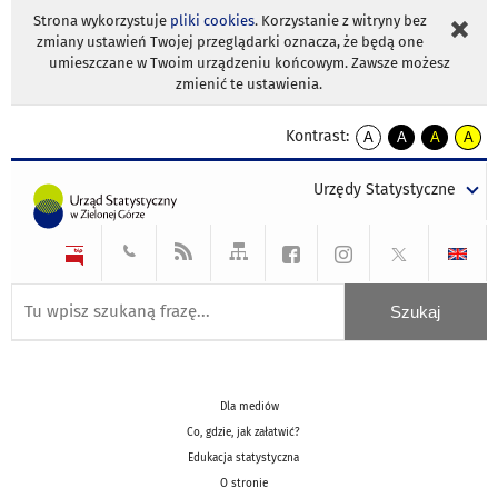
Strona wykorzystuje
pliki cookies
. Korzystanie z witryny bez
zmiany ustawień Twojej przeglądarki oznacza, że będą one
umieszczane w Twoim urządzeniu końcowym. Zawsze możesz
zmienić te ustawienia.
Kontrast:
A
A
A
A
kontrast
kontrast
kontrast
kontra
domyślny
biały
żółty
czarny
Urzędy Statystyczne
tekst
tekst
tekst
na
na
na
czarnym
czarnym
żółtym
Dla mediów
Co, gdzie, jak załatwić?
Edukacja statystyczna
O stronie