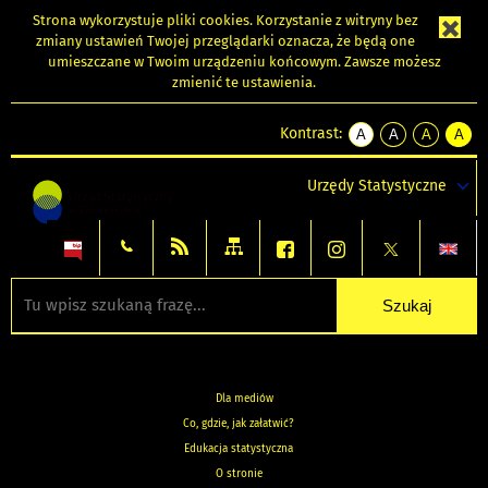
Strona wykorzystuje
pliki cookies
. Korzystanie z witryny bez
zmiany ustawień Twojej przeglądarki oznacza, że będą one
umieszczane w Twoim urządzeniu końcowym. Zawsze możesz
zmienić te ustawienia.
Kontrast:
A
A
A
A
kontrast
kontrast
kontrast
kontra
domyślny
biały
żółty
czarny
Urzędy Statystyczne
tekst
tekst
tekst
na
na
na
czarnym
czarnym
żółtym
Dla mediów
Co, gdzie, jak załatwić?
Edukacja statystyczna
O stronie