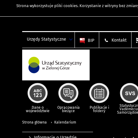
Strona wykorzystuje
pliki cookies
. Korzystanie z witryny bez zmi
Urzędy Statystyczne
Kontakt
BIP
Statystycz
Dane o
Opracowania
Publikacje i
Vademec
województwie
bieżące
foldery
Samorządo
Strona główna
Kalendarium
Informacje o Urzędzie