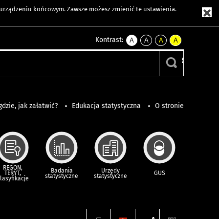
m urządzeniu końcowym. Zawsze możesz zmienić te ustawienia.
Kontrast:
A
A
A
A
kontrast
kontrast
kontrast
kontrast
domyślny
biały
żółty
czarny
tekst
tekst
tekst
na
na
na
czarnym
czarnym
żółtym
gdzie, jak załatwić?
Edukacja statystyczna
O stronie
REGON,
Badania
Urzędy
TERYT,
GUS
statystyczne
statystyczne
lasyfikacje