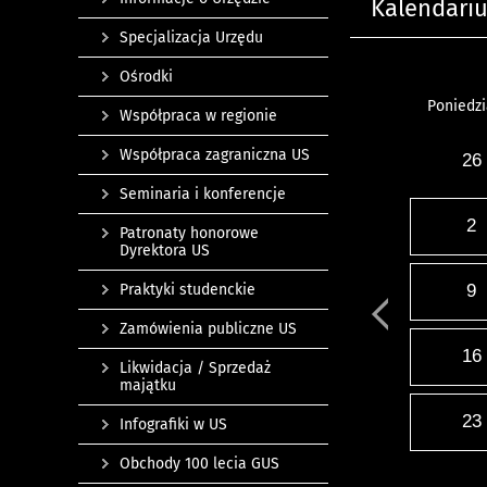
Kalendari
Specjalizacja Urzędu
Ośrodki
Poniedzi
Współpraca w regionie
Współpraca zagraniczna US
26
Seminaria i konferencje
2
Patronaty honorowe
Dyrektora US
Praktyki studenckie
9
Zamówienia publiczne US
16
Likwidacja / Sprzedaż
majątku
23
Infografiki w US
Obchody 100 lecia GUS