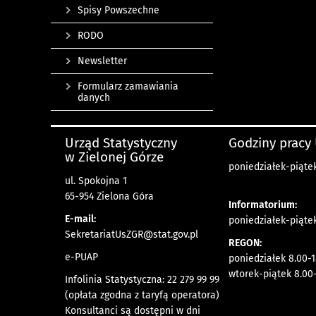
Spisy Powszechne
RODO
Newsletter
Formularz zamawiania
danych
Urząd Statystyczny
Godziny pracy
w Zielonej Górze
poniedziałek-piątek
ul. Spokojna 1
65-954 Zielona Góra
Informatorium:
E-mail:
poniedziałek-piąte
SekretariatUsZGR@stat.gov.pl
REGON:
e-PUAP
poniedziałek 8.00-1
wtorek-piątek 8.00-
Infolinia Statystyczna: 22 279 99 99
(opłata zgodna z taryfą operatora)
Konsultanci są dostępni w dni