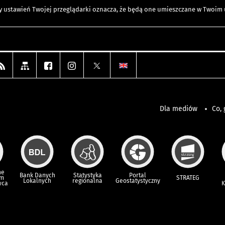
any ustawień Twojej przeglądarki oznacza, że będą one umieszczane w Twoi
Dla mediów
Co, 
ne
Bank Danych
Statystyka
Portal
um
STRATEG
Lokalnych
regionalna
Geostatystyczny
wca
K