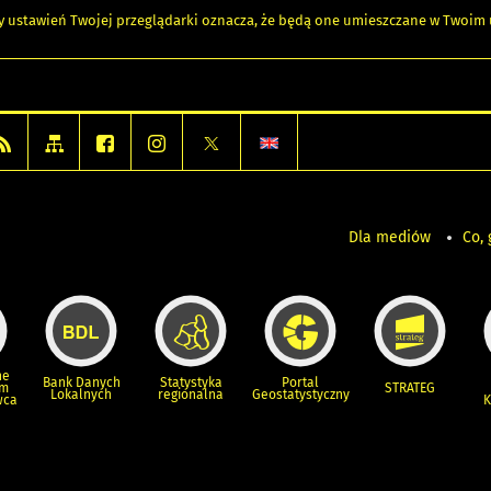
any ustawień Twojej przeglądarki oznacza, że będą one umieszczane w Twoi
Dla mediów
Co, 
ne
Bank Danych
Statystyka
Portal
um
STRATEG
Lokalnych
regionalna
Geostatystyczny
wca
K