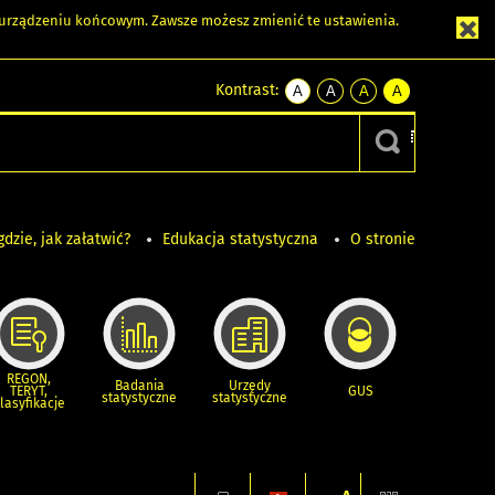
m urządzeniu końcowym. Zawsze możesz zmienić te ustawienia.
Kontrast:
A
A
A
A
kontrast
kontrast
kontrast
kontrast
domyślny
biały
żółty
czarny
tekst
tekst
tekst
na
na
na
czarnym
czarnym
żółtym
gdzie, jak załatwić?
Edukacja statystyczna
O stronie
REGON,
Badania
Urzędy
TERYT,
GUS
statystyczne
statystyczne
lasyfikacje