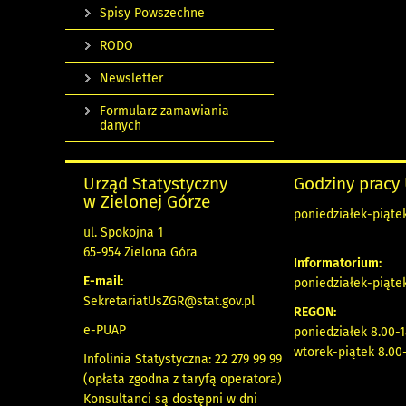
Spisy Powszechne
RODO
Newsletter
Formularz zamawiania
danych
Urząd Statystyczny
Godziny pracy
w Zielonej Górze
poniedziałek-piątek
ul. Spokojna 1
65-954 Zielona Góra
Informatorium:
E-mail:
poniedziałek-piąte
SekretariatUsZGR@stat.gov.pl
REGON:
e-PUAP
poniedziałek 8.00-1
wtorek-piątek 8.00-
Infolinia Statystyczna: 22 279 99 99
(opłata zgodna z taryfą operatora)
Konsultanci są dostępni w dni