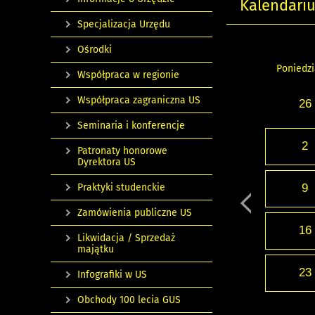
Kalendari
Specjalizacja Urzędu
Ośrodki
Poniedzi
Współpraca w regionie
Współpraca zagraniczna US
26
Seminaria i konferencje
2
Patronaty honorowe
Dyrektora US
Praktyki studenckie
9
Zamówienia publiczne US
16
Likwidacja / Sprzedaż
majątku
23
Infografiki w US
Obchody 100 lecia GUS