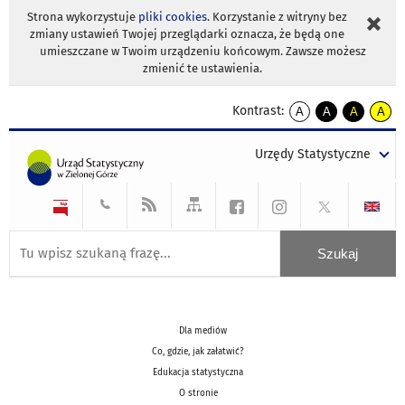
Strona wykorzystuje
pliki cookies
. Korzystanie z witryny bez
zmiany ustawień Twojej przeglądarki oznacza, że będą one
umieszczane w Twoim urządzeniu końcowym. Zawsze możesz
zmienić te ustawienia.
Kontrast:
A
A
A
A
kontrast
kontrast
kontrast
kontra
domyślny
biały
żółty
czarny
Urzędy Statystyczne
tekst
tekst
tekst
na
na
na
czarnym
czarnym
żółtym
Dla mediów
Co, gdzie, jak załatwić?
Edukacja statystyczna
O stronie