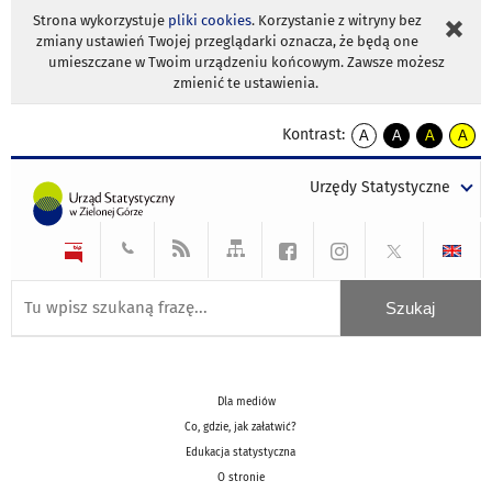
Strona wykorzystuje
pliki cookies
. Korzystanie z witryny bez
zmiany ustawień Twojej przeglądarki oznacza, że będą one
umieszczane w Twoim urządzeniu końcowym. Zawsze możesz
zmienić te ustawienia.
Kontrast:
A
A
A
A
kontrast
kontrast
kontrast
kontra
domyślny
biały
żółty
czarny
Urzędy Statystyczne
tekst
tekst
tekst
na
na
na
czarnym
czarnym
żółtym
Dla mediów
Co, gdzie, jak załatwić?
Edukacja statystyczna
O stronie