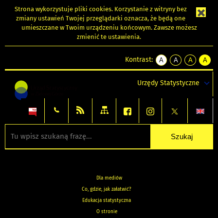
Strona wykorzystuje
pliki cookies
. Korzystanie z witryny bez
zmiany ustawień Twojej przeglądarki oznacza, że będą one
umieszczane w Twoim urządzeniu końcowym. Zawsze możesz
zmienić te ustawienia.
Kontrast:
A
A
A
A
kontrast
kontrast
kontrast
kontra
domyślny
biały
żółty
czarny
Urzędy Statystyczne
tekst
tekst
tekst
na
na
na
czarnym
czarnym
żółtym
Dla mediów
Co, gdzie, jak załatwić?
Edukacja statystyczna
O stronie